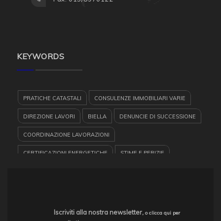
KEYWORDS
PRATICHE CATASTALI
CONSULENZE IMMOBILIARI VARIE
DIREZIONE LAVORI
BIELLA
DENUNCIE DI SUCCESSIONE
COORDINAZIONE LAVORAZIONI
CERTIFICAZIONI ENERGETICHE
STIME E PERIZIE
GEOMETRA
PROGETTAZIONE
VALORIZZAZIONE PATRIMONI IMMOBILARI
COLLAUDI
IMPIANTI
Iscriviti alla nostra newsletter,
o clicca qui per