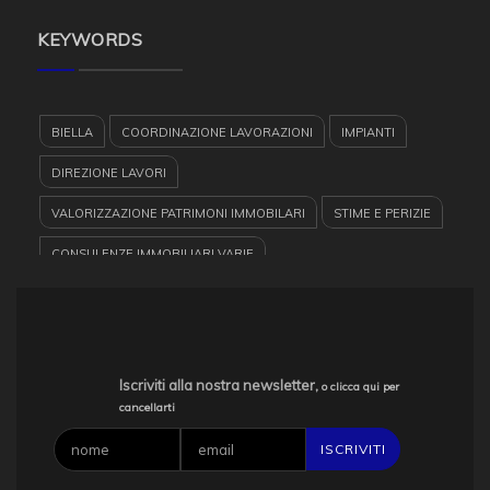
KEYWORDS
BIELLA
COORDINAZIONE LAVORAZIONI
IMPIANTI
DIREZIONE LAVORI
VALORIZZAZIONE PATRIMONI IMMOBILARI
STIME E PERIZIE
CONSULENZE IMMOBILIARI VARIE
DENUNCIE DI SUCCESSIONE
PROGETTAZIONE
GEOMETRA
PRATICHE CATASTALI
CERTIFICAZIONI ENERGETICHE
COLLAUDI
Iscriviti alla nostra newsletter,
o clicca qui per
cancellarti