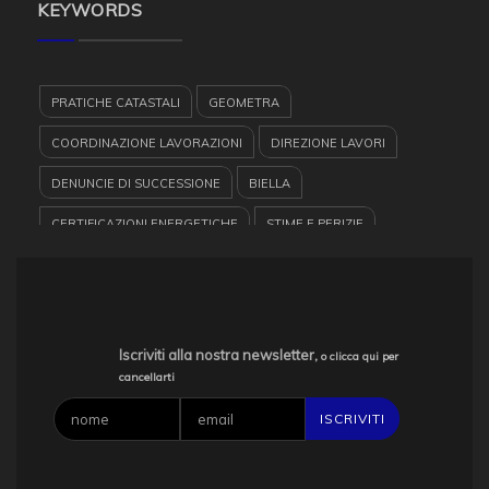
KEYWORDS
PRATICHE CATASTALI
GEOMETRA
COORDINAZIONE LAVORAZIONI
DIREZIONE LAVORI
DENUNCIE DI SUCCESSIONE
BIELLA
CERTIFICAZIONI ENERGETICHE
STIME E PERIZIE
PROGETTAZIONE
COLLAUDI
CONSULENZE IMMOBILIARI VARIE
VALORIZZAZIONE PATRIMONI IMMOBILARI
IMPIANTI
Iscriviti alla nostra newsletter,
o clicca qui per
cancellarti